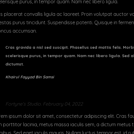
lerisque purus, in tempor quam. Nam nec libero ligula.
s placerat convallis ligula ac laoreet. Proin volutpat auctor 
stas purus tincidunt. Suspendisse potenti. Quisque in fermen
oncus accumsan.
Cras gravida a nisl sed suscipit. Phasellus sed mattis felis. Morb
scelerisque purus, in tempor quam. Nam nec libero ligula. Sed al
dictumst.
Khairul Fayyad Bin Samsi
Fortyne’s Studio. February 04, 2022
em ipsum dolor sit amet, consectetur adipiscing elit. Cras fauc
n porttitor lacinia, metus massa iaculis sem, a dictum metus
ibus. Sed eget iaculis mauris. Nullam luctus tempor est, id ru