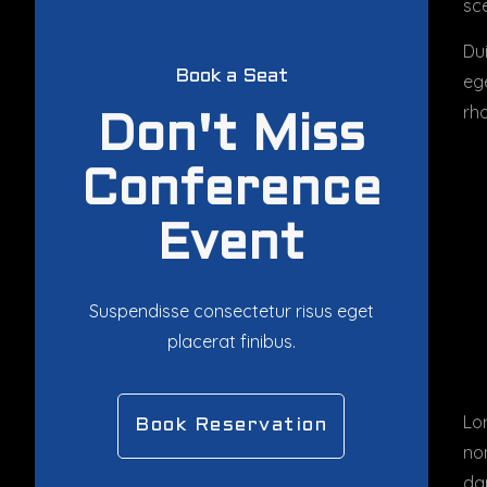
sce
Dui
Book a Seat
ege
rh
Don't Miss
Conference
Event
Suspendisse consectetur risus eget
placerat finibus.
Lor
Book Reservation
no
dap