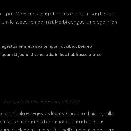
volutpat. Maecenas feugiat metus eu ipsum sagittis, ac
tum felis, sed tempor nisi. Morbi congue urna eget nibh
i egestas felis et risus tempor faucibus. Duis eu
iquam id justo id venenatis. In hac habitasse platea
Fortyne’s Studio. February 04, 2022
ibus ligula eu egestas luctus. Curabitur finibus, nulla
 tellus sed magna. Sed commodo urna id convallis
trum elit elementum nec. Duis sollicitudin mi a posuere