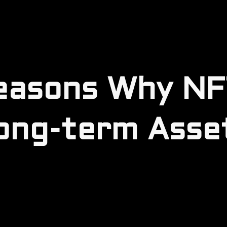
easons Why NFT
ong-term Asse