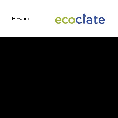
s
IB Award