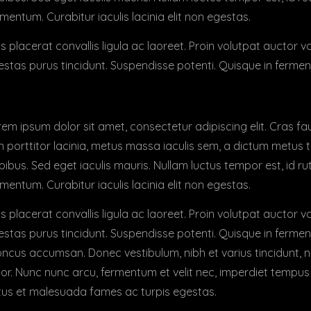
mentum. Curabitur iaculis lacinia elit non egestas.
s placerat convallis ligula ac laoreet. Proin volutpat auctor 
stas purus tincidunt. Suspendisse potenti. Quisque in ferment
em ipsum dolor sit amet, consectetur adipiscing elit. Cras fauc
n porttitor lacinia, metus massa iaculis sem, a dictum metus
ibus. Sed eget iaculis mauris. Nullam luctus tempor est, id ru
mentum. Curabitur iaculis lacinia elit non egestas.
s placerat convallis ligula ac laoreet. Proin volutpat auctor 
stas purus tincidunt. Suspendisse potenti. Quisque in fermen
ncus accumsan. Donec vestibulum, nibh et varius tincidunt, nul
or. Nunc nunc arcu, fermentum et velit nec, imperdiet tempus 
tus et malesuada fames ac turpis egestas.