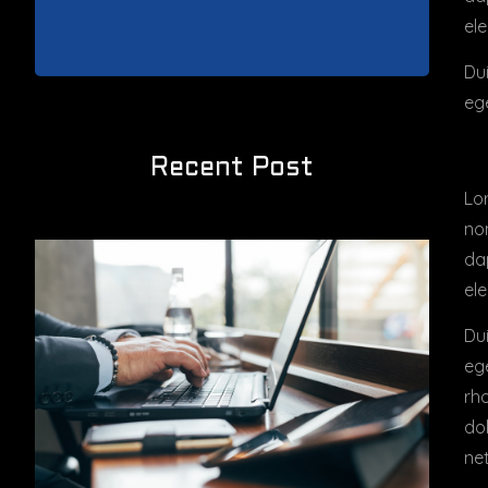
ele
Dui
ege
Recent Post
Lor
no
dap
ele
Dui
ege
rho
dol
ne