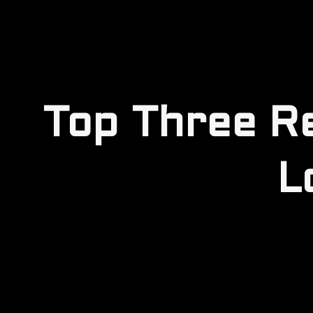
Top Three R
L