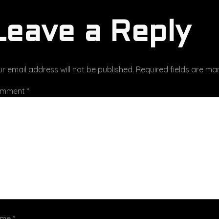
Leave a Reply
r email address will not be published.
Required fields are m
mment
*
ame
*